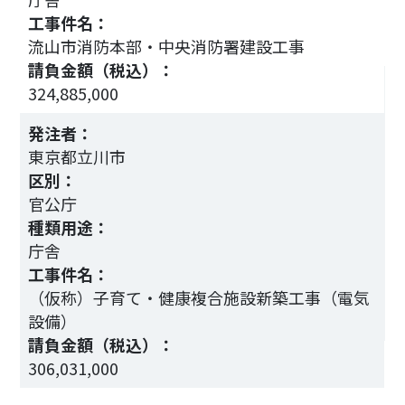
工事件名：
流山市消防本部・中央消防署建設工事
2
請負金額（税込）：
324,885,000
発注者：
東京都立川市
区別：
官公庁
種類用途：
事
庁舎
工事件名：
（仮称）子育て・健康複合施設新築工事（電気
設備）
1
請負金額（税込）：
306,031,000