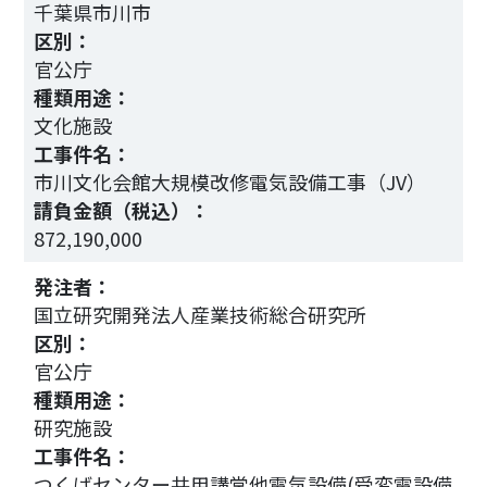
千葉県市川市
区別：
官公庁
種類用途：
文化施設
工事件名：
市川文化会館大規模改修電気設備工事（JV）
請負金額（税込）：
872,190,000
4
発注者：
国立研究開発法人産業技術総合研究所
区別：
官公庁
種類用途：
研究施設
工事件名：
つくばセンター共用講堂他電気設備(受変電設備