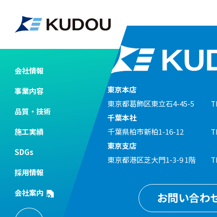
2024.05.14
株式会社 BR
会社情報
東京本店
事業内容
東京都葛飾区東立石4-45-5
T
品質・技術
千葉本社
施工実績
千葉県柏市新柏1-16-12
T
東京支店
SDGs
東京都港区芝大門1-3-9 1階
T
採用情報
会社案内
お問い合わ