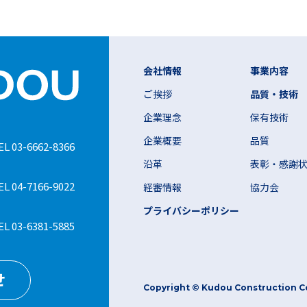
会社情報
事業内容
ご挨拶
品質・技術
企業理念
保有技術
企業概要
品質
EL 03-6662-8366
沿革
表彰・感謝
EL 04-7166-9022
経審情報
協力会
プライバシーポリシー
EL 03-6381-5885
せ
Copyright © Kudou Construction Co.