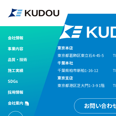
2025.02.28
副会長
会社情報
東京本店
事業内容
東京都葛飾区東立石4-45-5
T
品質・技術
千葉本社
施工実績
千葉県柏市新柏1-16-12
T
東京支店
SDGs
東京都港区芝大門1-3-9 1階
T
採用情報
会社案内
お問い合わ