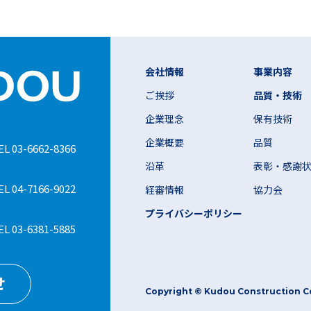
会社情報
事業内容
ご挨拶
品質・技術
企業理念
保有技術
企業概要
品質
EL 03-6662-8366
沿革
表彰・感謝
EL 04-7166-9022
経審情報
協力会
プライバシーポリシー
EL 03-6381-5885
せ
Copyright © Kudou Construction Co.