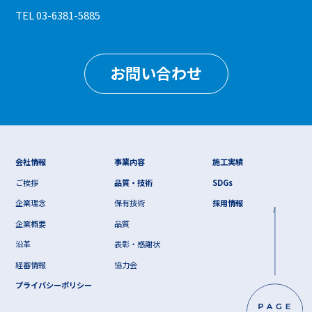
TEL 03-6381-5885
お問い合わせ
会社情報
事業内容
施工実績
ご挨拶
品質・技術
SDGs
企業理念
保有技術
採用情報
企業概要
品質
沿革
表彰・感謝状
経審情報
協力会
プライバシーポリシー